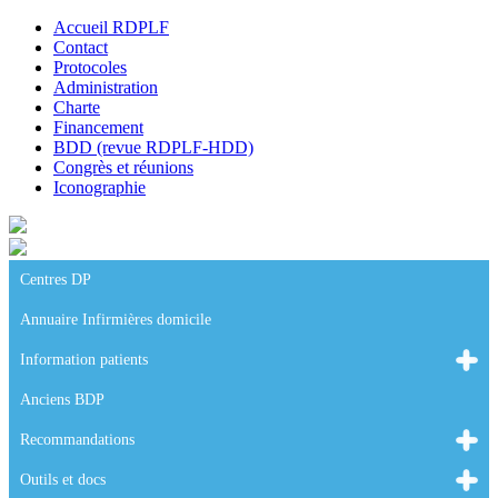
Accueil RDPLF
Contact
Protocoles
Administration
Charte
Financement
BDD (revue RDPLF-HDD)
Congrès et réunions
Iconographie
Centres DP
Annuaire Infirmières domicile
Information patients
Anciens BDP
Recommandations
Outils et docs