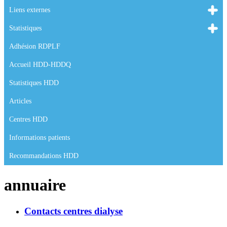
Liens externes
Statistiques
Adhésion RDPLF
Accueil HDD-HDDQ
Statistiques HDD
Articles
Centres HDD
Informations patients
Recommandations HDD
annuaire
Contacts centres dialyse