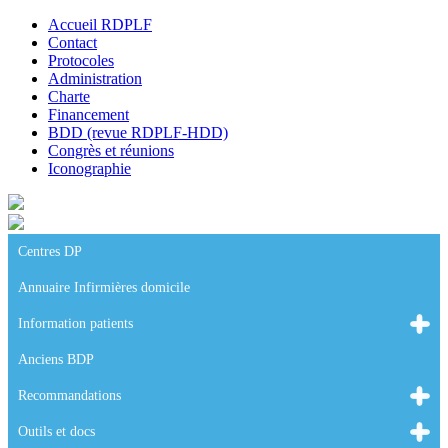
Accueil RDPLF
Contact
Protocoles
Administration
Charte
Financement
BDD (revue RDPLF-HDD)
Congrès et réunions
Iconographie
Centres DP
Annuaire Infirmières domicile
Information patients
Anciens BDP
Recommandations
Outils et docs