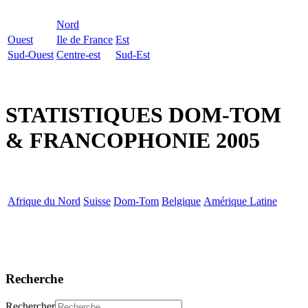
Nord
Ouest
Ile de France
Est
Sud-Ouest
Centre-est
Sud-Est
STATISTIQUES DOM-TOM
& FRANCOPHONIE 2005
Afrique du Nord
Suisse
Dom-Tom
Belgique
Amérique Latine
Recherche
Rechercher