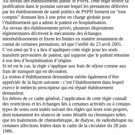
Au niveau des établissements public et PSPH, cette règle trouve sa
justification dans le postulat suivant lequel les prestations délivrées
par les établissements de santé publics de PSPH forment un “tout
compris” donnant lieu à une prise en charge globale pour
l’établissement qui a admis le patient en hospitalisation.
Au niveau des établissements privés, plusieurs dispositions
réglementaires décrivent le mécanisme des échanges
interétablissements et fixent les limites en matière notamment de
cumul de certaines prestations, tel que l’arrêté du 23 avril 2001.
C’est ainsi qu’il y a lieu d’appliquer cette règle pour les seuls
transferts provisoires de patient, qui suppose que le patient retourne
à son lieu d’hospitalisation d’origine.
Si tel est le cas, la règle s’applique aux frais de séjour comme aux
frais de transport qui en découlent.
La notion d’établissement demandeur mérite également d’être
appréciée de la façon suivante : c’est l’établissement dans lequel
exerce le médecin prescripteur qui est réputé établissement
demandeur.
En dehors de ce cadre général, l’application de cette règle connaît
des restrictions et les échanges liés à certaines activités ou à certains
types de soins sont traités suivant des règles qui leurs sont propres,
dont notamment les séances de soins itératifs ou chroniques telles
que les traitements de chimiothérapie, de dialyse, de radiothérapie ou
certaines affections listées dans le cadre de la circulaire du 28 juin
1986.